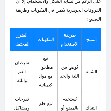
على الرغم من تشابه الشكل والاستخدام، إلا أن
الفروقات الجوهرية تكمن في المكونات وطريقة
التصنيع:
طريقة
الضرر
المنتج
المكونات
الاستخدام
المحتمل
تبغ
سرطان
تُوضع بين
مطحون
الشمة
الفم
اللثة والخد
مع مواد
واللثة
كيميائية
يُستخدم
تقرحات
تبغ خام
التنباك
بالمضغ أو
ومشاكل