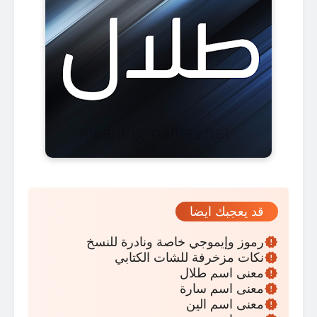
قد يعجبك ايضا
رموز وإيموجي خاصة ونادرة للنسخ
نكات مزخرفة للشات الكتابي
معنى اسم طلال
معنى اسم سارة
معنى اسم الين