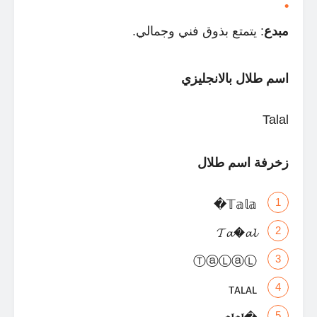
مبدع
: يتمتع بذوق فني وجمالي.
اسم طلال بالانجليزي
Talal
زخرفة اسم طلال
𝕋𝕒𝕝𝕒�
𝓣𝓪�𝓪𝓵
ⓉⓐⓁⓐⓁ
ᴛᴀʟᴀʟ