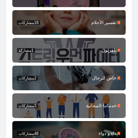
تفسير الأحلام
18
مشاركات
تلفزيون
1
مشاركة
خاص للرجال
2
مشاركات
خدماتنا-المجانية
3
مشاركات
داء و دواء
48
مشاركات