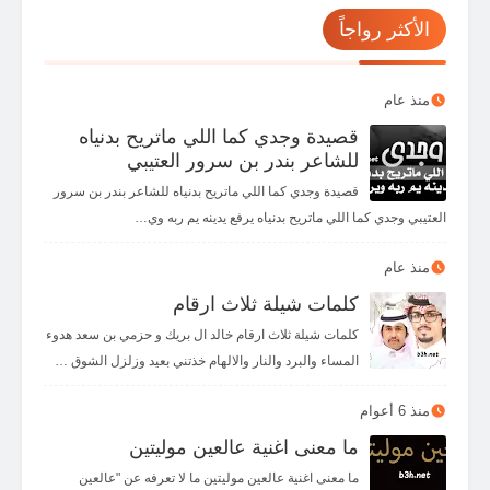
😯
😮
☹️
🙁
😟
😕
🧐
🤓
الأكثر رواجاً
😥
😰
😨
😧
😦
🥺
😳
😲
😩
😓
😞
😣
😖
😱
😭
😢
منذ عام
قصيدة وجدي كما اللي ماتريح بدنياه
👾
👽
👻
🤡
😡
😤
🥱
😫
للشاعر بندر بن سرور العتيبي
✌️
🤏
👌
🖖
✋
🖐️
🤚
👋
قصيدة وجدي كما اللي ماتريح بدنياه للشاعر بندر بن سرور
العتيبي وجدي كما اللي ماتريح بدنياه يرفع يدينه يم ربه وي…
👇
👆
👉
👈
🤙
🤘
🤟
🤞
👏
🤜
🤛
👊
✊
👎
👍
☝️
منذ عام
كلمات شيلة ثلاث ارقام
👀
💪
🙏
🤝
🤲
🙌
كلمات شيلة ثلاث ارقام خالد ال بريك و حزمي بن سعد هدوء
المساء والبرد والنار والالهام خذتني بعيد وزلزل الشوق …
منذ 6 أعوام
ما معنى اغنية عالعين موليتين
ما معنى اغنية عالعين موليتين ما لا تعرفه عن "عالعين