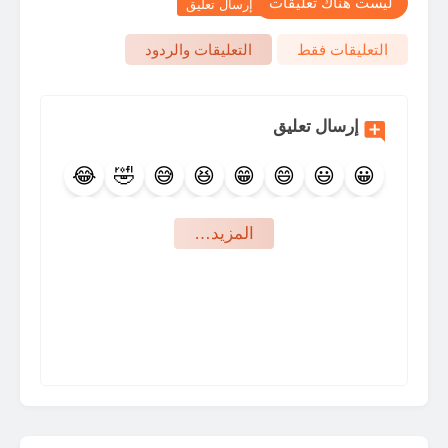
ليست هناك تعليقات
إرسال تعليق
التعليقات فقط
التعليقات والردود
إرسال تعليق
😂
🤣
😅
😆
😁
😄
😃
😀
🤩
😍
🥰
😇
😊
😉
🙃
🙂
‏المزيد…
🤪
😜
😛
😋
😙
😚
😗
😘
🤨
🤐
🤔
🤫
🤭
🤗
🤑
😝
🤥
😬
🙄
😒
😏
😶
😑
😐
🤕
🤒
😷
😴
🤤
😪
😔
😌
😎
🥳
🤠
🤯
😵
🥴
🥶
🤧