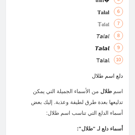
�𝖆𝖑𝖆𝖑
𝐓𝐚𝐥𝐚𝐥
𝕋𝔞𝔩𝔞𝔩
𝘛𝘢𝘭𝘢𝘭
𝙏𝙖𝙡𝙖𝙡
𝖳𝖺𝗅𝖺𝗅
دلع اسم طلال
اسم
طلال
من الأسماء الجميلة التي يمكن
تدليعها بعدة طرق لطيفة وعذبة. إليك بعض
أسماء الدلع التي تناسب اسم طلال:
أسماء دلع لـ "طلال":