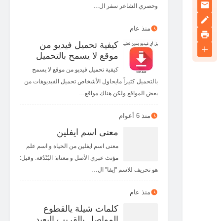
وحصري الشاعر سفر ال…
منذ عام
كيفية تحميل فيديو من
موقع لا يسمح بالتحميل
كيفية تحميل فيديو من موقع لا يسمح
بالتحميل كثيراً مايحاول الأشخاص تحميل الفيديوهات من
بعض المواقع ولكن هناك مواقع…
منذ 6 أعوام
معنى اسم ايفلين
معنى اسم ايفلين من الحياة و اسم علم
مؤنث عبري الأصل و معناه: البُنْدُقة. وقيل:
هو تحريف للاسم "إيفا" ال…
منذ عام
كلمات شيلة يالقطوع
المواصل يالقريب البعيد