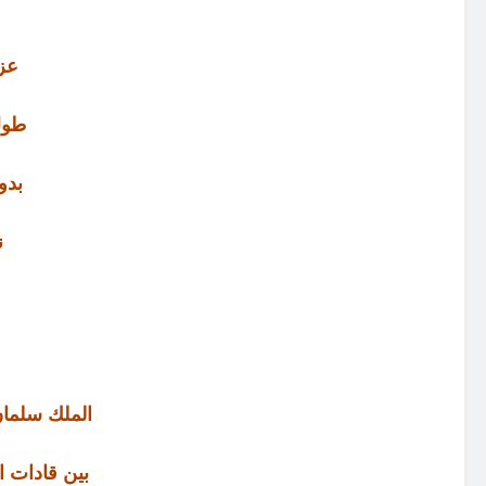
عز
طول
بدو
ن
الملك سلمان
بين قادات ا