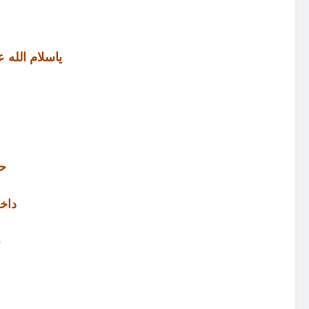
ياسلام الله 
حن
داخ
ن