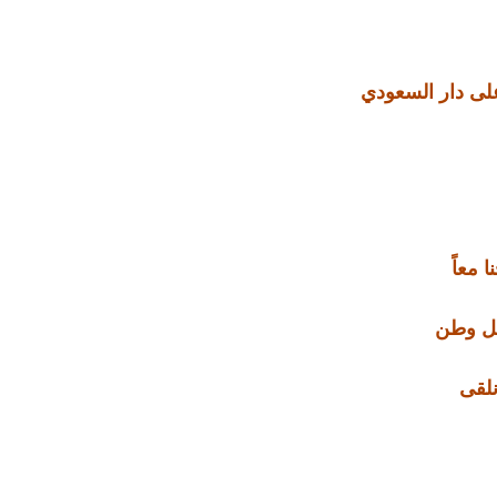
على دار السعودي
ا معاً
ل وطن
لقى