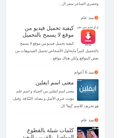
وحصري الشاعر سفر ال…
منذ عام
كيفية تحميل فيديو من
موقع لا يسمح بالتحميل
كيفية تحميل فيديو من موقع لا يسمح
بالتحميل كثيراً مايحاول الأشخاص تحميل الفيديوهات من
بعض المواقع ولكن هناك مواقع…
منذ 6 أعوام
معنى اسم ايفلين
معنى اسم ايفلين من الحياة و اسم علم
مؤنث عبري الأصل و معناه: البُنْدُقة. وقيل:
هو تحريف للاسم "إيفا" ال…
منذ عام
كلمات شيلة يالقطوع
المواصل يالقريب البعيد