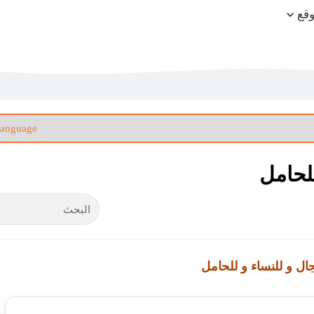
وقع
للحامل
جال و للنساء و للحامل