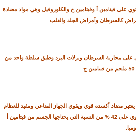
توي على فيتامين أ وفيتامين ج والكلوروفيل وهي مواد مضادة
مراض كالسرطان وأمراض الجلد والقلب
عمل على محاربة السرطان ونزلات البرد وطبق سلطة واحد من
ج
أ: يحتوي الجرجير أيضا على فيتامين A والذي يعتبر مضاد أكسدة قوي ويقوي الجهاز المناعي ومفيد للعظام
والعيون والجلد والأسنان وطبق سلطة من الجرجير يحتوي على 42 % من النسبة التي يحتاجها الجسم من فيتامين أ
وميا.