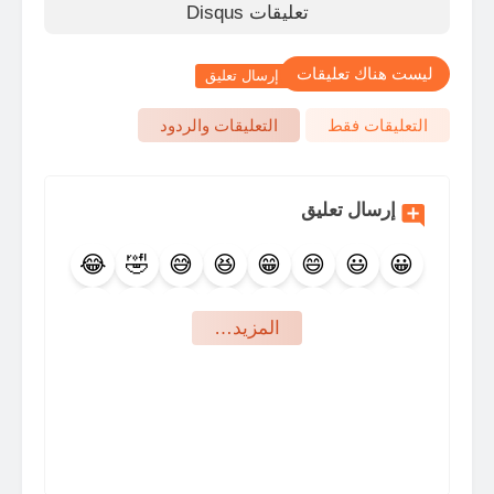
تعليقات Disqus
ليست هناك تعليقات
إرسال تعليق
التعليقات فقط
التعليقات والردود
إرسال تعليق
😂
🤣
😅
😆
😁
😄
😃
😀
🤩
😍
🥰
😇
😊
😉
🙃
🙂
‏المزيد…
🤪
😜
😛
😋
😙
😚
😗
😘
🤨
🤐
🤔
🤫
🤭
🤗
🤑
😝
🤥
😬
🙄
😒
😏
😶
😑
😐
🤕
🤒
😷
😴
🤤
😪
😔
😌