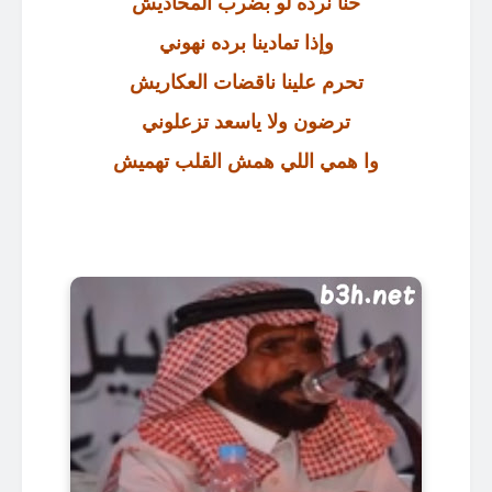
حنا نرده لو بضرب المحاديش
وإذا تمادينا برده نهوني
تحرم علينا ناقضات العكاريش
ترضون ولا ياسعد تزعلوني
وا همي اللي همش القلب تهميش