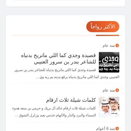
😎
🥳
🤠
🤯
😵
🥴
🥶
🤧
😯
😮
☹️
🙁
😟
😕
🧐
🤓
الأكثر رواجاً
😥
😰
😨
😧
😦
🥺
😳
😲
😩
😓
😞
😣
😖
😱
😭
😢
منذ عام
قصيدة وجدي كما اللي ماتريح بدنياه
👾
👽
👻
🤡
😡
😤
🥱
😫
للشاعر بندر بن سرور العتيبي
✌️
🤏
👌
🖖
✋
🖐️
🤚
👋
قصيدة وجدي كما اللي ماتريح بدنياه للشاعر بندر بن سرور
العتيبي وجدي كما اللي ماتريح بدنياه يرفع يدينه يم ربه وي…
👇
👆
👉
👈
🤙
🤘
🤟
🤞
👏
🤜
🤛
👊
✊
👎
👍
☝️
منذ عام
كلمات شيلة ثلاث ارقام
👀
💪
🙏
🤝
🤲
🙌
كلمات شيلة ثلاث ارقام خالد ال بريك و حزمي بن سعد هدوء
المساء والبرد والنار والالهام خذتني بعيد وزلزل الشوق …
منذ 6 أعوام