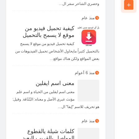
وحصري الشاعر سفر ال…
منذ عام
كيفية تحميل فيديو من
موقع لا يسمح بالتحميل
كيفية تحميل فيديو من موقع لا يسمح
بالتحميل كثيراً مايحاول الأشخاص تحميل الفيديوهات من
بعض المواقع ولكن هناك مواقع…
منذ 6 أعوام
معنى اسم ايفلين
معنى اسم ايفلين من الحياة و اسم علم
مؤنث عبري الأصل و معناه: البُنْدُقة. وقيل:
هو تحريف للاسم "إيفا" ال…
منذ عام
كلمات شيلة يالقطوع
المواصل يالقريب البعيد