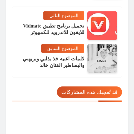
الموضوع التالي
تحميل برنامج تطبيق Vidmate
للايفون للاندرويد للكمبيوتر
الموضوع السابق
كلمات اغنية خذ بذلتي وبريهتي
والبساطير الفنان خالد
عبدالرحمن
قد تُعجبك هذه المشاركات