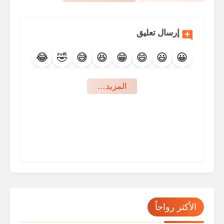
إرسال تعليق
😂
🤣
😅
😆
😁
😄
😃
😀
🤩
😍
🥰
😇
😊
😉
🙃
🙂
‏المزيد…
🤪
😜
😛
😋
😙
😚
😗
😘
🤨
🤐
🤔
🤫
🤭
🤗
🤑
😝
🤥
😬
🙄
😒
😏
😶
😑
😐
🤕
🤒
😷
😴
🤤
😪
😔
😌
😎
🥳
🤠
🤯
😵
🥴
🥶
🤧
😯
😮
☹️
🙁
😟
😕
🧐
🤓
الأكثر رواجاً
😥
😰
😨
😧
😦
🥺
😳
😲