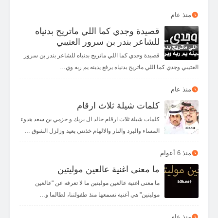
😩
😓
😞
😣
😖
😱
😭
😢
منذ عام
قصيدة وجدي كما اللي ماتريح بدنياه
👾
👽
👻
🤡
😡
😤
🥱
😫
للشاعر بندر بن سرور العتيبي
✌️
🤏
👌
🖖
✋
🖐️
🤚
👋
قصيدة وجدي كما اللي ماتريح بدنياه للشاعر بندر بن سرور
العتيبي وجدي كما اللي ماتريح بدنياه يرفع يدينه يم ربه وي…
👇
👆
👉
👈
🤙
🤘
🤟
🤞
👏
🤜
🤛
👊
✊
👎
👍
☝️
منذ عام
كلمات شيلة ثلاث ارقام
👀
💪
🙏
🤝
🤲
🙌
كلمات شيلة ثلاث ارقام خالد ال بريك و حزمي بن سعد هدوء
المساء والبرد والنار والالهام خذتني بعيد وزلزل الشوق …
منذ 6 أعوام
ما معنى اغنية عالعين موليتين
ما معنى اغنية عالعين موليتين ما لا تعرفه عن "عالعين
موليتين" هي أغنية نسمعها منذ طفولتنا، لطالما و…
منذ عام