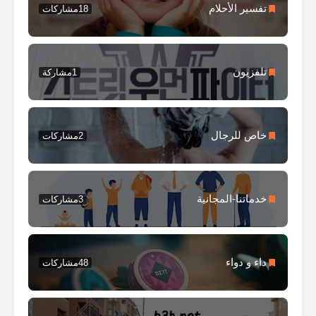
تفسير الأحلام
18
مشاركات
تلفزيون
1
مشاركة
خاص للرجال
2
مشاركات
خدماتنا-المجانية
3
مشاركات
داء و دواء
48
مشاركات