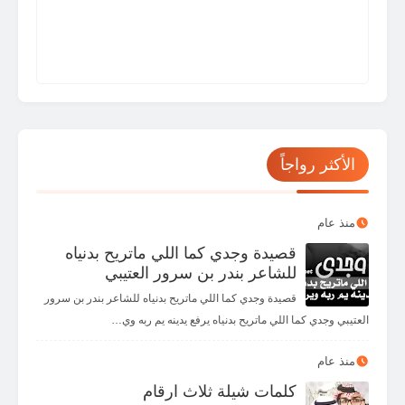
🤨
🤐
🤔
🤫
🤭
🤗
🤑
😝
🤥
😬
🙄
😒
😏
😶
😑
😐
🤕
🤒
😷
😴
🤤
😪
😔
😌
😎
🥳
🤠
🤯
😵
🥴
🥶
🤧
😯
😮
☹️
🙁
😟
😕
🧐
🤓
الأكثر رواجاً
😥
😰
😨
😧
😦
🥺
😳
😲
😩
😓
😞
😣
😖
😱
😭
😢
منذ عام
قصيدة وجدي كما اللي ماتريح بدنياه
👾
👽
👻
🤡
😡
😤
🥱
😫
للشاعر بندر بن سرور العتيبي
✌️
🤏
👌
🖖
✋
🖐️
🤚
👋
قصيدة وجدي كما اللي ماتريح بدنياه للشاعر بندر بن سرور
العتيبي وجدي كما اللي ماتريح بدنياه يرفع يدينه يم ربه وي…
👇
👆
👉
👈
🤙
🤘
🤟
🤞
👏
🤜
🤛
👊
✊
👎
👍
☝️
منذ عام
كلمات شيلة ثلاث ارقام
👀
💪
🙏
🤝
🤲
🙌