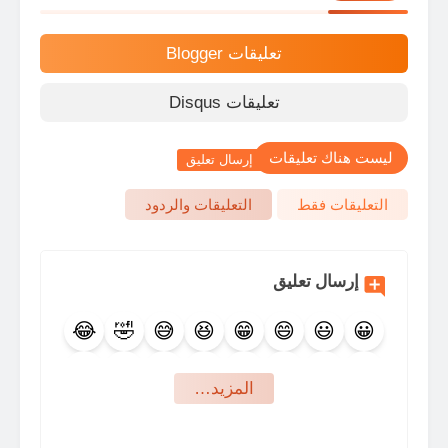
تعليقات Blogger
تعليقات Disqus
ليست هناك تعليقات
إرسال تعليق
التعليقات فقط
التعليقات والردود
إرسال تعليق
😂
🤣
😅
😆
😁
😄
😃
😀
🤩
😍
🥰
😇
😊
😉
🙃
🙂
‏المزيد…
🤪
😜
😛
😋
😙
😚
😗
😘