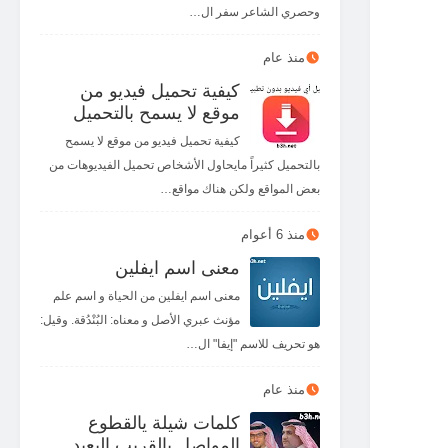
وحصري الشاعر سفر ال…
منذ عام
كيفية تحميل فيديو من
موقع لا يسمح بالتحميل
كيفية تحميل فيديو من موقع لا يسمح
بالتحميل كثيراً مايحاول الأشخاص تحميل الفيديوهات من
بعض المواقع ولكن هناك مواقع…
منذ 6 أعوام
معنى اسم ايفلين
معنى اسم ايفلين من الحياة و اسم علم
مؤنث عبري الأصل و معناه: البُنْدُقة. وقيل:
هو تحريف للاسم "إيفا" ال…
منذ عام
كلمات شيلة يالقطوع
المواصل يالقريب البعيد