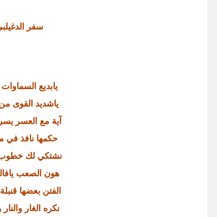
سفر الدغيلبي
يابديع السماوات
ياشديد القوى من
آية مع العسر يسر
حكمها نافذ في م
نشتكي لك خطوب ج
هون الصعب يافال
الفتن بعضها قنبل
نكره الغار والنا