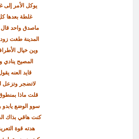
يوكل الأمر إلى غي
غلطة بعدها كل
ماصدق واحد قال ت
المدينة طغت زود 
وين خيال الأطراف
المصيح ينادي 
قايد العنه يقو
لاتضجر وتزعل ل
قلت ماذا بمنطوق
سوو الوضع يابدو 
كنت هاقي بذاك ال
هدته قوة التعري