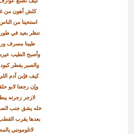
كيف نصنع عوارف ل
كلش أهون من غوا
استحينا من الناس
ننظر بعيد في طور
طيبنا مسرف ورب
وأصبح الطيب عيره
والصبر يفطر كبود
كيف فإبن آدم اللي
وإن رجعنا لابو ح
لازجر زجرته يبط
خله يشق جنب الصخ
بعدها يقرب القطب 
لاتلومونني يالم