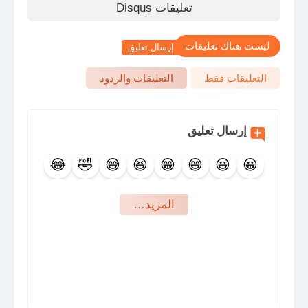
تعليقات Disqus
ليست هناك تعليقات
إرسال تعليق
التعليقات فقط
التعليقات والردود
إرسال تعليق
😂
🤣
😅
😆
😁
😄
😃
😀
🤩
😍
🥰
😇
😊
😉
🙃
🙂
‏المزيد…
🤪
😜
😛
😋
😙
😚
😗
😘
🤨
🤐
🤔
🤫
🤭
🤗
🤑
😝
🤥
😬
🙄
😒
😏
😶
😑
😐
🤕
🤒
😷
😴
🤤
😪
😔
😌