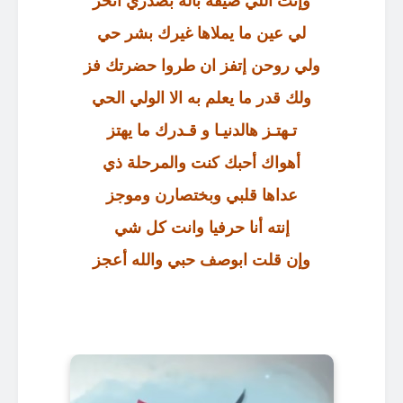
وإنت اللي ضيقة باله بصدري اتحز
لي عين ما يملاها غيرك بشر حي
ولي روحن إتفز ان طروا حضرتك فز
ولك قدر ما يعلم به الا الولي الحي
تـهتـز هالدنيـا و قـدرك ما يهتز
أهواك أحبك كنت والمرحلة ذي
عداها قلبي وبختصارن وموجز
إنته أنا حرفيا وانت كل شي
وإن قلت ابوصف حبي والله أعجز