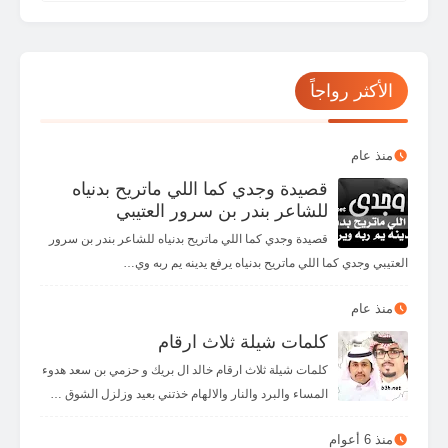
😎
🥳
🤠
🤯
😵
🥴
🥶
🤧
😯
😮
☹️
🙁
😟
😕
🧐
🤓
الأكثر رواجاً
😥
😰
😨
😧
😦
🥺
😳
😲
😩
😓
😞
😣
😖
😱
😭
😢
منذ عام
قصيدة وجدي كما اللي ماتريح بدنياه
👾
👽
👻
🤡
😡
😤
🥱
😫
للشاعر بندر بن سرور العتيبي
✌️
🤏
👌
🖖
✋
🖐️
🤚
👋
قصيدة وجدي كما اللي ماتريح بدنياه للشاعر بندر بن سرور
العتيبي وجدي كما اللي ماتريح بدنياه يرفع يدينه يم ربه وي…
👇
👆
👉
👈
🤙
🤘
🤟
🤞
👏
🤜
🤛
👊
✊
👎
👍
☝️
منذ عام
كلمات شيلة ثلاث ارقام
👀
💪
🙏
🤝
🤲
🙌
كلمات شيلة ثلاث ارقام خالد ال بريك و حزمي بن سعد هدوء
المساء والبرد والنار والالهام خذتني بعيد وزلزل الشوق …
منذ 6 أعوام