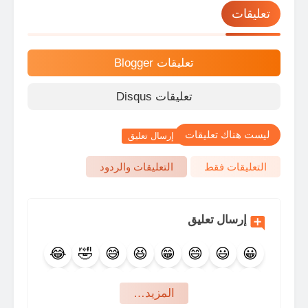
تعليقات
تعليقات Blogger
تعليقات Disqus
ليست هناك تعليقات
إرسال تعليق
التعليقات فقط
التعليقات والردود
إرسال تعليق
😂
🤣
😅
😆
😁
😄
😃
😀
🤩
😍
🥰
😇
😊
😉
🙃
🙂
‏المزيد…