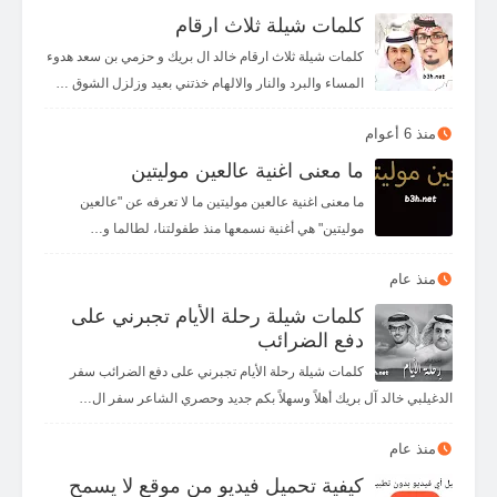
كلمات شيلة ثلاث ارقام
👀
💪
🙏
🤝
🤲
🙌
كلمات شيلة ثلاث ارقام خالد ال بريك و حزمي بن سعد هدوء
المساء والبرد والنار والالهام خذتني بعيد وزلزل الشوق …
منذ 6 أعوام
ما معنى اغنية عالعين موليتين
ما معنى اغنية عالعين موليتين ما لا تعرفه عن "عالعين
موليتين" هي أغنية نسمعها منذ طفولتنا، لطالما و…
منذ عام
كلمات شيلة رحلة الأيام تجبرني على
دفع الضرائب
كلمات شيلة رحلة الأيام تجبرني على دفع الضرائب سفر
الدغيلبي خالد آل بريك أهلاً وسهلاً بكم جديد وحصري الشاعر سفر ال…
منذ عام
كيفية تحميل فيديو من موقع لا يسمح